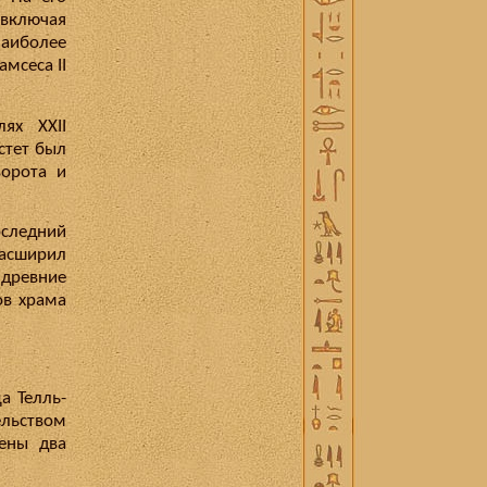
включая
наиболее
амсеса II
ях XXII
стет был
ворота и
оследний
расширил
 древние
ов храма
а Телль-
ельством
ены два