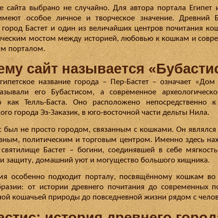
е сайта выбрано не случайно. Для автора портала Египет 
имеют особое личное и творческое значение. Древний Б
 город Бастет и один из величайших центров почитания кош
ческим мостом между историей, любовью к кошкам и сов
м порталом.
ему сайт называется «Бубасти
гипетское название города – Пер-Бастет – означает «Дом 
азывали его Бубастисом, а современное археологическ
о как Телль-Баста. Оно расположено непосредственно 
ого города Эз-Заказик, в юго-восточной части дельты Нила.
с был не просто городом, связанным с кошками. Он являлс
зным, политическим и торговым центром. Именно здесь на
 святилище Бастет – богини, соединявшей в себе мягкость
 и защиту, домашний уют и могущество большого хищника.
мя особенно подходит порталу, посвящённому кошкам во
разии: от истории древнего почитания до современных п
ной кошачьей природы до повседневной жизни рядом с чело
астис: история древнего город