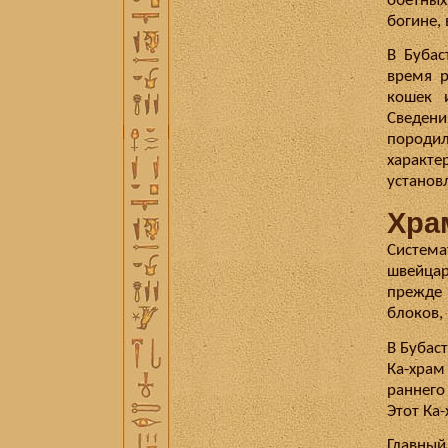
обетных
богине,
В Бубас
время р
кошек 
Сведен
породил
характ
установ
Хра
Систем
швейцар
прежде 
блоков, 
В Бубас
Ка-храм
раннего
Этот Ка
Главный