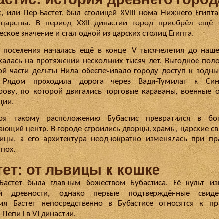
с, или Пер-Бастет, был столицей XVIII нома Нижнего Египта
 царства. В период XXII династии город приобрёл ещё 
ское значение и стал одной из царских столиц Египта.
 поселения началась ещё в конце IV тысячелетия до наш
алась на протяжении нескольких тысяч лет. Выгодное пол
ой части дельты Нила обеспечивало городу доступ к водн
. Рядом проходила дорога через Вади-Тумилат к Син
рову, по которой двигались торговые караваны, военные 
ции.
аря такому расположению Бубастис превратился в бо
ающий центр. В городе строились дворцы, храмы, царские с
ицы, а его архитектура неоднократно изменялась при пр
эпох.
тет: от львицы к кошке
Бастет была главным божеством Бубастиса. Её культ из
ой древности, однако первые подтверждённые свидет
ия Бастет непосредственно в Бубастисе относятся к п
Пепи I в VI династии.