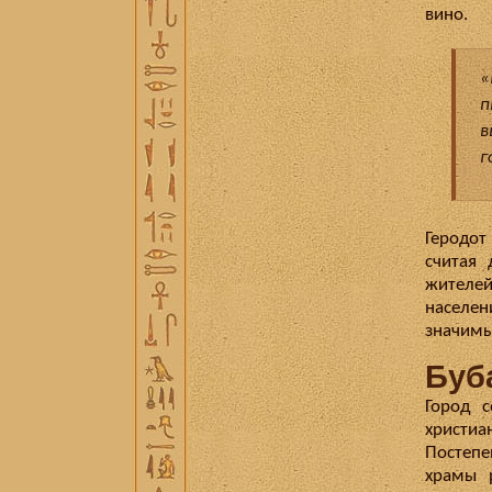
вино.
«
п
в
г
Геродот
считая
жителей
населе
значимы
Буб
Город с
христи
Постепе
храмы 