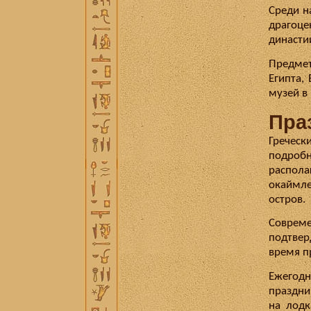
Среди н
драгоце
династи
Предмет
Египта,
музей в
Пра
Гречески
подробн
распол
окаймл
остров.
Соврем
подтвер
время п
Ежегодн
праздни
на лодк