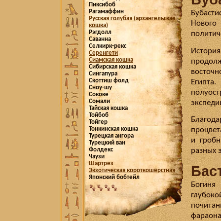
Пиксибоб
Рагамаффин
Бубасти
Русская голубая (архангельская
Нового
кошка)
Рэгдолл
политиче
Саванна
Селкирк-рекс
История
Серенгети
Сиамская кошка
продолж
Сибирская кошка
восточн
Сингапура
Скоттиш фолд
Египта
Сноу-шу
полуост
Сококе
Сомали
экспеди
Тайская кошка
Тойбоб
Благод
Тойгер
Тонкинская кошка
процвет
Турецкая ангора
и гробн
Турецкий ван
Фолдекс
разных 
Чаузи
Шартрез
Бас
Экзотическая короткошёрстная
Японский бобтейл
Богиня 
глубок
почитан
фараона 