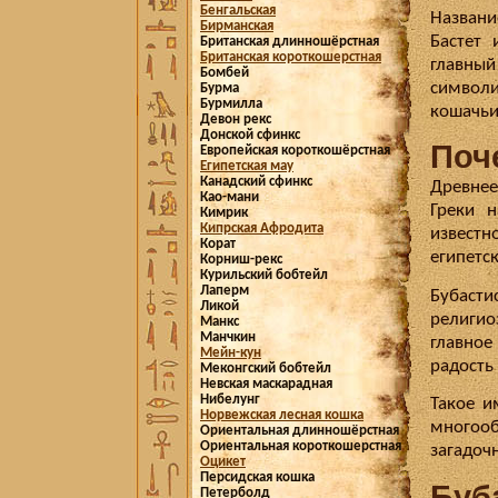
Бенгальская
Названи
Бирманская
Бастет 
Британская длинношёрстная
Британская короткошерстная
главный
Бомбей
символи
Бурма
Бурмилла
кошачьи
Девон рекс
Донской сфинкс
Поч
Европейская короткошёрстная
Египетская мау
Канадский сфинкс
Древнее
Као-мани
Греки н
Кимрик
Кипрская Афродита
известн
Корат
египетск
Корниш-рекс
Курильский бобтейл
Лаперм
Бубасти
Ликой
религио
Манкс
Манчкин
главное
Мейн-кун
радость
Меконгский бобтейл
Невская маскарадная
Нибелунг
Такое и
Норвежская лесная кошка
многооб
Ориентальная длинношёрстная
Ориентальная короткошерстная
загадоч
Оцикет
Персидская кошка
Буб
Петерболд