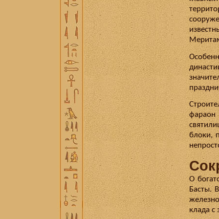
террит
сооруже
известны
Мерита
Особен
династи
значите
праздни
Строите
фараон 
святили
блоки, 
непрост
Сок
О богат
Басты. 
железн
клада с