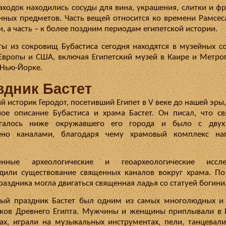
аходок находились сосуды для вина, украшения, слитки и ф
нных предметов. Часть вещей относится ко времени Рамсеса 
и, а часть – к более поздним периодам египетской истории.
ы из сокровищ Бубастиса сегодня находятся в музейных с
 Европы и США, включая Египетский музей в Каире и Метро
 Нью-Йорке.
здник Бастет
й историк Геродот, посетивший Египет в V веке до нашей эры
ое описание Бубастиса и храма Бастет. Он писал, что с
агалось ниже окружавшего его города и было с двух
ено каналами, благодаря чему храмовый комплекс на
енные археологические и геоархеологические иссле
дили существование священных каналов вокруг храма. П
раздника могла двигаться священная ладья со статуей богини
ый праздник Бастет был одним из самых многолюдных и
ков Древнего Египта. Мужчины и женщины приплывали в 
ах, играли на музыкальных инструментах, пели, танцевал