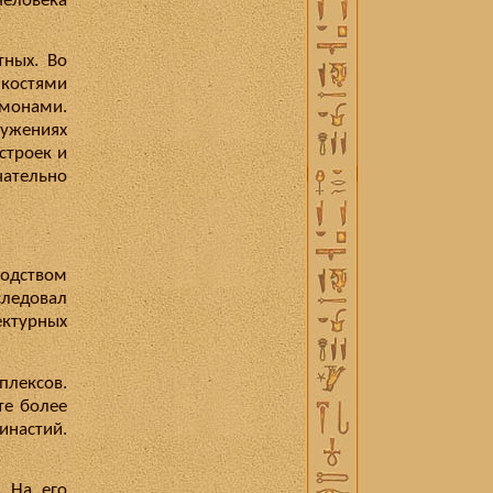
человека
тных. Во
 костями
монами.
ужениях
строек и
ательно
одством
следовал
ектурных
плексов.
те более
инастий.
. На его