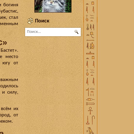
и богиня
убастис,
ек, стал
Поиск
ременным
Найти:
с»
Бастет».
ое место
к югу от
я важным
ходилось
 и силу,
 всём их
ород, от
веком.
а