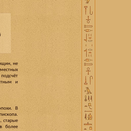
й
нщин, не
местных
 подсчёт
стным и
эпохи. В
ископа.
, старые
в более