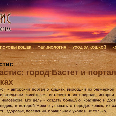
ПОРОДЫ КОШЕК
ФЕЛИНОЛОГИЯ
УХОД ЗА КОШКОЙ
К
с
стис
астис: город Бастет и портал
ках
ис» – авторский портал о кошках, выросший из безмерной
ивительным животным, интереса к их природе, истории
 человеком. Его цель – создать большую, красивую и дос
педию, в которой можно узнавать о породах кошек, их ха
ти, здоровье, поведении, правильном уходе и не только.