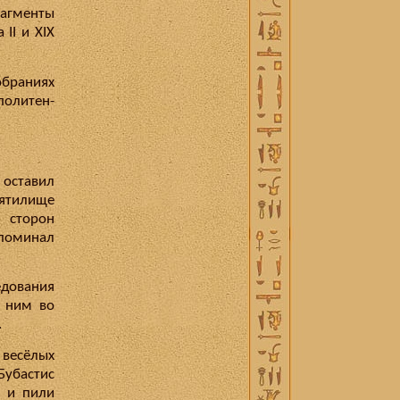
рагменты
II и XIX
обраниях
политен-
, оставил
вятилище
 сторон
поминал
дования
о ним во
.
 весёлых
Бубастис
и и пили