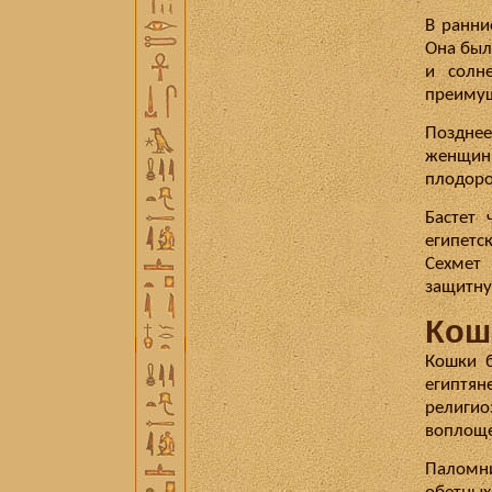
В ранни
Она был
и солн
преимущ
Позднее
женщины
плодоро
Бастет 
египетс
Сехмет
защитну
Кош
Кошки 
египтя
религио
воплоще
Паломн