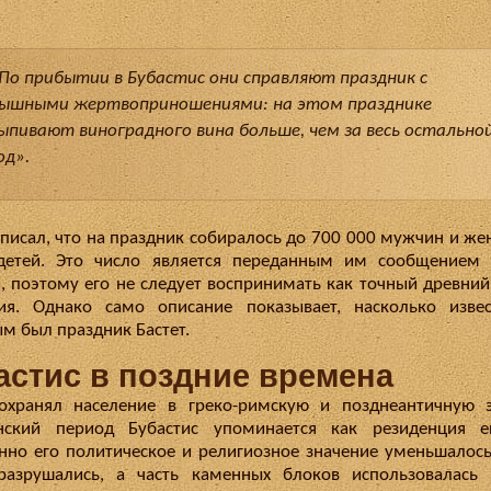
По прибытии в Бубастис они справляют праздник с
ышными жертвоприношениями: на этом празднике
ыпивают виноградного вина больше, чем за весь остально
од».
 писал, что на праздник собиралось до 700 000 мужчин и же
 детей. Это число является переданным им сообщением 
, поэтому его не следует воспринимать как точный древний
ния. Однако само описание показывает, насколько изве
м был праздник Бастет.
астис в поздние времена
охранял население в греко-римскую и позднеантичную 
анский период Бубастис упоминается как резиденция еп
нно его политическое и религиозное значение уменьшалось
разрушались, а часть каменных блоков использовалась 