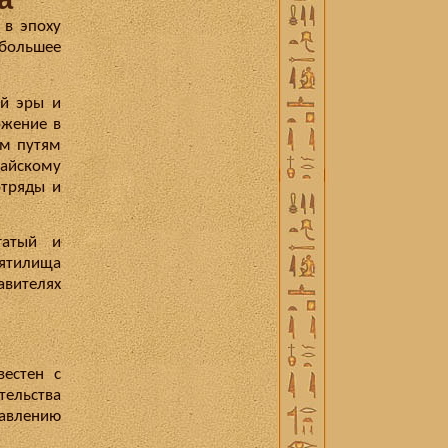
 в эпоху
большее
ей эры и
ожение в
ым путям
айскому
отряды и
гатый и
вятилища
авителях
вестен с
ельства
равлению