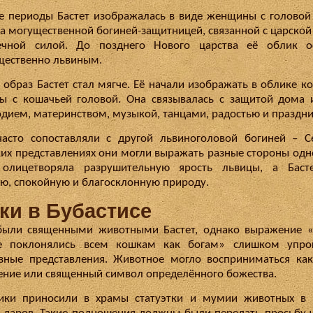
е периоды Бастет изображалась в виде женщины с головой
а могущественной богиней-защитницей, связанной с царской
ечной силой. До позднего Нового царства её облик ос
ественно львиным.
 образ Бастет стал мягче. Её начали изображать в облике к
 с кошачьей головой. Она связывалась с защитой дома 
дием, материнством, музыкой, танцами, радостью и праздн
часто сопоставляли с другой львиноголовой богиней – С
ких представлениях они могли выражать разные стороны одн
 олицетворяла разрушительную ярость львицы, а Баст
ю, спокойную и благосклонную природу.
ки в Бубастисе
были священными животными Бастет, однако выражение «
не поклонялись всем кошкам как богам» слишком упро
зные представления. Животное могло восприниматься ка
ние или священный символ определённого божества.
ики приносили в храмы статуэтки и мумии животных в к