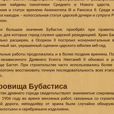
ории найдены памятники Среднего и Нового царств, 
ния и статуи времени Аменхотепа III и Рамсеса II. Среди 
х находок – колоссальная статуя царской дочери и супруги Р
мон.
но большое значение Бубастис приобрёл при правител
и, для которых город служил царской резиденцией. Храм Ба
льно расширен, а Осоркон II построил монументальные 
чный зал, украшенный сценами царского юбилея хеб-сед.
льные работы продолжались и в более поздние времена. П
независимого Древнего Египта Нектанеб II обновил и 
ще Бастет. При строительстве часто использовались более
поэтому восстановить точную последовательность всех этап
о.
ровища Бубастиса
стве древнего города свидетельствуют знаменитые сокровищ
В 1906 году во время земляных работ, связанных со строит
ой дороги, неподалёку от храма были случайно обнаруж
 золотыми и серебряными изделиями.