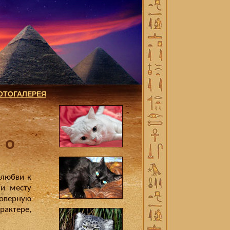
ОТОГАЛЕРЕЯ
 о
 любви к
 и месту
товерную
рактере,