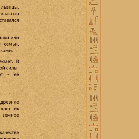
 львицы.
 властью
тавался
ошки или
и семьи,
иками.
ехмет. В
ой силы:
ет – её
древние
щает их
к земное
ачестве