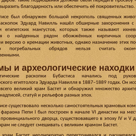
 даров. Такие подношения должны были передать просьбу 
 выразить благодарность или обеспечить её покровительство.
тисе был обнаружен большой некрополь священных живо
аскопок Эдуард Навилль нашёл обширные захоронения с
и египетских мангустов, которых также называют ихнев
ия о найденных рядом обожжённых кирпичных соор
и версию о кремации животных, однако назначение этих по
ер погребальных обрядов нельзя считать оконч
ленными.
мы и археологические находки
атические раскопки Бубастиса начались под руков
ского египтолога Эдуарда Навилля в 1887–1889 годах. Он ис
всего великий храм Бастет и обнаружил множество архит
надписей, статуй и рельефов разных эпох.
тисе существовало несколько самостоятельных храмовых ком
 фараона Пепи I был построен в начале VI династии на мес
 провинциального дворца, существовавшего в эпоху IV и V д
-храм не следует смешивать с великим храмом Бастет.
 храм Бастет неоднократно перестраивался и расширялся