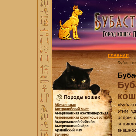
ГЛАВНАЯ
Бубасти
Буба
Буб
кош
Породы кошек
«Бубаст
Абиссинская
Австралийский мист
этим уд
Американская жёсткошёрстная
рядом с
Американская короткошерстная
Американский бобтейл
энцикло
Американский кёрл
внешнос
Аравийский мау
Балинез